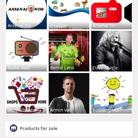
Arsenal No
Enagpur
Arsenal Tv
Radio Wall
Bernd Leno
Dave Musta
Shops2Home
Armin van
Budding-Wa
Products for sale