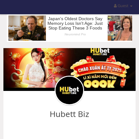
Guest
Hubett Biz