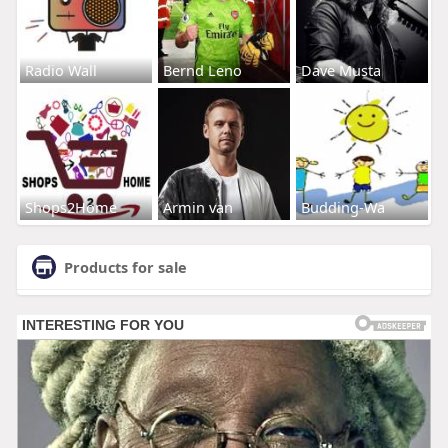
Radio Wall
Bernd Leno
Dave Musta
Shops2Home
Armin van
Budding-Wa
Products for sale