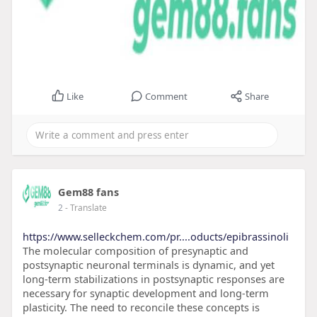
Like
Comment
Share
Gem88 fans
2
- Translate
https://www.selleckchem.com/pr....oducts/epibrassinoli
The molecular composition of presynaptic and
postsynaptic neuronal terminals is dynamic, and yet
long-term stabilizations in postsynaptic responses are
necessary for synaptic development and long-term
plasticity. The need to reconcile these concepts is