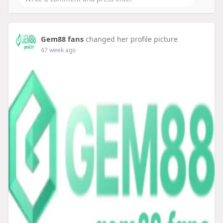
Gem88 fans
changed her profile picture
47 week ago