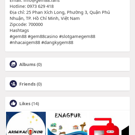
Email: info@gem88.fans
Hotline: 0973 629 418
Địa chỉ: 25 Phan Xích Long, Phường 3, Quận Phú
Nhuận, TP. Hồ Chí Minh, Việt Nam
Zipcode: 700000
Hashtags
#gem88 #gem88casino #slotgamegem88
#nhacaigem88 #dangkygem88
Albums
(0)
Friends
(0)
Likes
(14)