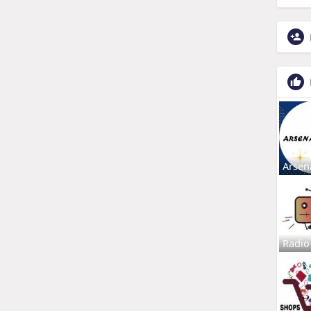
Arsen
Radio