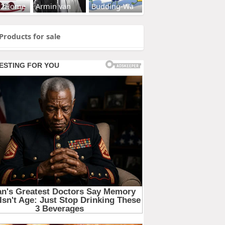
s2Home
Armin van
Budding-Wa
Products for sale