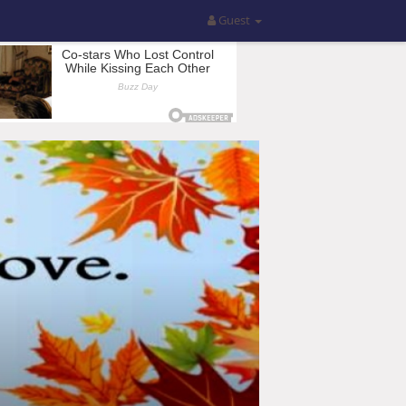
Guest