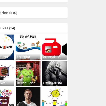
Friends
(0)
Likes
(14)
al No
Enagpur
Arsenal Tv
 Wall
Bernd Leno
Dave Musta