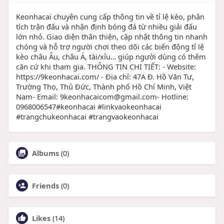
Keonhacai chuyên cung cấp thông tin về tỉ lệ kèo, phân
tích trận đấu và nhận định bóng đá từ nhiều giải đấu
lớn nhỏ. Giao diện thân thiện, cập nhật thông tin nhanh
chóng và hỗ trợ người chơi theo dõi các biến động tỉ lệ
kèo châu Âu, châu Á, tài/xỉu… giúp người dùng có thêm
căn cứ khi tham gia. THÔNG TIN CHI TIẾT: - Website:
https://9keonhacai.com/ - Địa chỉ: 47A Đ. Hồ Văn Tư,
Trường Thọ, Thủ Đức, Thành phố Hồ Chí Minh, Việt
Nam- Email: 9keonhacaicom@gmail.com- Hotline:
0968006547#keonhacai #linkvaokeonhacai
#trangchukeonhacai #trangvaokeonhacai
Albums
(0)
Friends
(0)
Likes
(14)