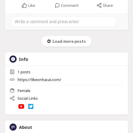
Like
Comment
Share
Load more posts
Info
1
posts
https://9keonhacai.com/
Female
Social Links
About