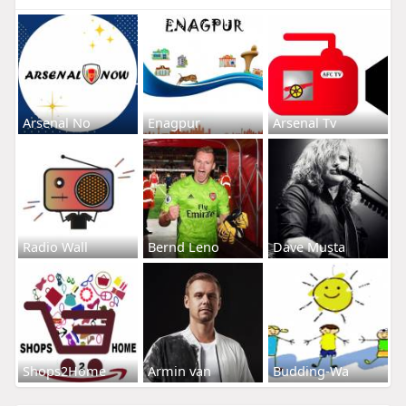
Arsenal No
Enagpur
Arsenal Tv
Radio Wall
Bernd Leno
Dave Musta
Shops2Home
Armin van
Budding-Wa