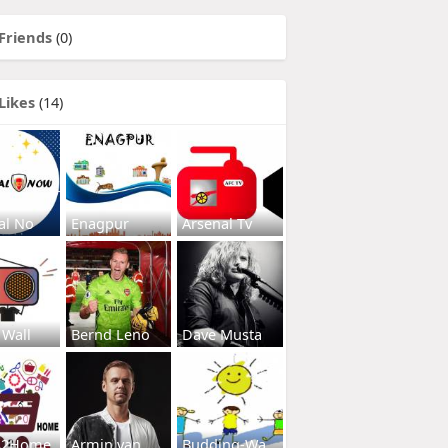
Friends
(0)
Likes
(14)
al No
Enagpur
Arsenal Tv
 Wall
Bernd Leno
Dave Musta
s2Home
Armin van
Budding-Wa