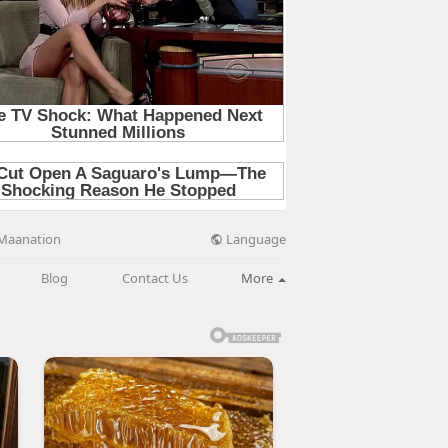
Language
Maanation
Blog
Contact Us
More