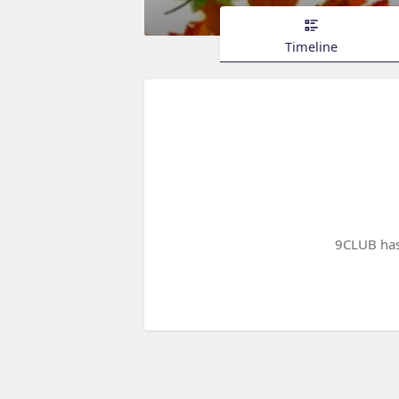
Timeline
9CLUB has