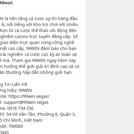
About
N là nền tảng cá cược uy tín hàng đầu
Á, nổi tiếng với kho trò chơi với nhiều
chọn từ cá cược thể thao sôi động đến
 nghiệm casino trực tuyến đẳng cấp. Sở
giao diện trực quan cùng công nghệ
mật cao cấp, 99WIN đảm bảo cho bạn
trải nghiệm cá cược cực kỳ an toàn và
 mà. Tham gia 99WIN ngay hôm nay
n hưởng thế giới giải trí đỉnh cao và cơ
săn thưởng hấp dẫn không giới hạn.
g Tin Liên Hệ
ng hiệu: 99WIN
ite: https://99win.vegas/
l: support@99win.vegas
ine: 0918 734 256
chỉ: 54 Võ Văn Tần, Phường 6, Quận 3,
ồ Chí Minh, Việt Nam
ode: 700000
tags