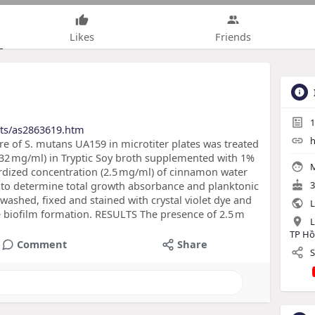
Likes
Friends
1
cts/as2863619.htm
h
of S. mutans UA159 in microtiter plates was treated
0-32 mg/ml) in Tryptic Soy broth supplemented with 1%
M
ardized concentration (2.5 mg/ml) of cinnamon water
 to determine total growth absorbance and planktonic
3
washed, fixed and stained with crystal violet dye and
L
biofilm formation. RESULTS The presence of 2.5 m
L
TP Hồ
Comment
Share
S