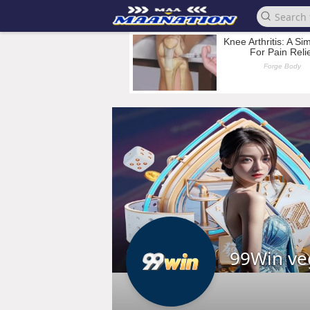
99Win ve