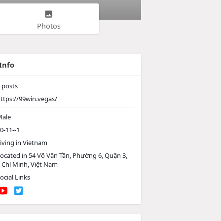
Photos
Info
posts
ttps://99win.vegas/
ale
0-11--1
iving in Vietnam
ocated in 54 Võ Văn Tần, Phường 6, Quận 3,
 Chí Minh, Việt Nam
ocial Links