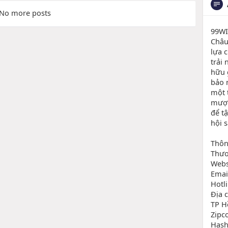
No more posts
99WI
Châu 
lựa 
trải
hữu 
bảo 
một 
mượt
để tậ
hội 
Thôn
Thươ
Webs
Emai
Hotl
Địa 
TP H
Zipc
Hash