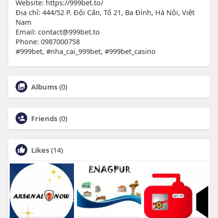
Website: https://999bet.to/
Địa chỉ: 444/52 P. Đội Cấn, Tổ 21, Ba Đình, Hà Nội, Việt
Nam
Email: contact@999bet.to
Phone: 0987000758
#999bet, #nha_cai_999bet, #999bet_casino
Albums
(0)
Friends
(0)
Likes
(14)