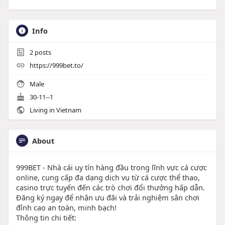
Info
2
posts
https://999bet.to/
Male
30-11--1
Living in Vietnam
About
999BET - Nhà cái uy tín hàng đầu trong lĩnh vực cá cược
online, cung cấp đa dạng dịch vụ từ cá cược thể thao,
casino trực tuyến đến các trò chơi đổi thưởng hấp dẫn.
Đăng ký ngay để nhận ưu đãi và trải nghiệm sân chơi
đỉnh cao an toàn, minh bạch!
Thông tin chi tiết: