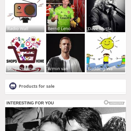
Radio Wall
Bernd Leno
Dave Musta
Shops2Home
Armin van
Budding-Wa
Products for sale