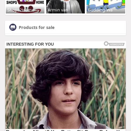
Shops2Home
Armin van
Budding-Wa
Products for sale