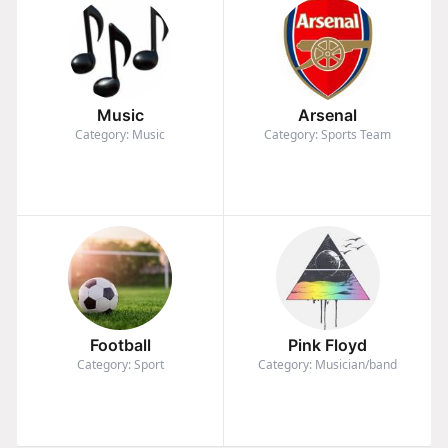
Music
Arsenal
Category: Music
Category: Sports Team
Football
Pink Floyd
Category: Sport
Category: Musician/band