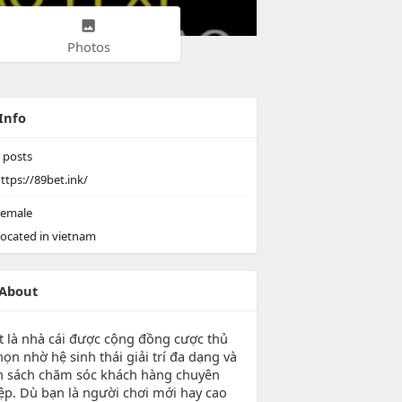
Photos
Info
posts
ttps://89bet.ink/
emale
ocated in vietnam
About
t là nhà cái được cộng đồng cược thủ
họn nhờ hệ sinh thái giải trí đa dạng và
h sách chăm sóc khách hàng chuyên
ệp. Dù bạn là người chơi mới hay cao