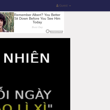
Guest