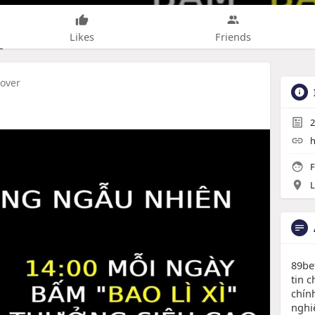
Likes
Friends
cover
2
h
F
L
89be
tin c
chín
nghi