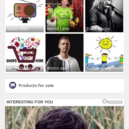
Radio Wall
Bernd Leno
Dave Musta
Shops2Home
Armin van
Budding-Wa
Products for sale