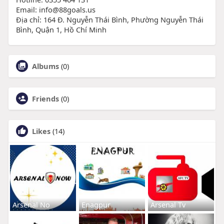
Email: info@88goals.us
Địa chỉ: 164 Đ. Nguyễn Thái Bình, Phường Nguyễn Thái
Bình, Quận 1, Hồ Chí Minh
Albums
(0)
Friends
(0)
Likes
(14)
Arsenal No
Enagpur
Arsenal Tv