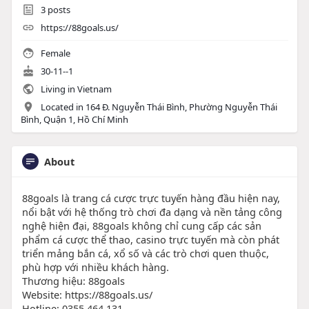
3
posts
https://88goals.us/
Female
30-11--1
Living in Vietnam
Located in 164 Đ. Nguyễn Thái Bình, Phường Nguyễn Thái
Bình, Quận 1, Hồ Chí Minh
About
88goals là trang cá cược trực tuyến hàng đầu hiện nay,
nổi bật với hệ thống trò chơi đa dạng và nền tảng công
nghệ hiện đại, 88goals không chỉ cung cấp các sản
phẩm cá cược thể thao, casino trực tuyến mà còn phát
triển mảng bắn cá, xổ số và các trò chơi quen thuộc,
phù hợp với nhiều khách hàng.
Thương hiệu: 88goals
Website: https://88goals.us/
Hotline: 0355 464 131