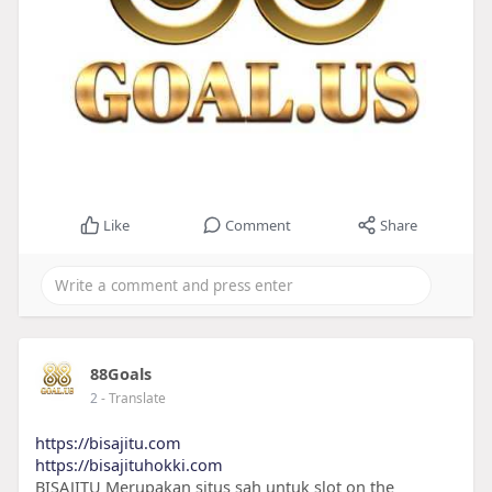
Like
Comment
Share
88Goals
2
- Translate
https://bisajitu.com
https://bisajituhokki.com
BISAJITU Merupakan situs sah untuk slot on the