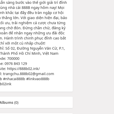
ẵn sàng bước vào thế giới giải trí đỉnh
cùng nhà cái 888B ngay hôm nay! Mọi
nh khắc tại đây đều tràn ngập cơ hội
 thắng lớn. Với giao diện hiện đại, bảo
tối ưu, trải nghiệm cá cược chưa từng
ang chờ đón. Đừng chần chừ, đăng ký
khoản để nhận ngay những ưu đãi độc
n. Hành trình chinh phục đỉnh cao bắt
chỉ với một cú nhấp chuột!
chỉ: Số 02, Đường Nguyễn Văn Cừ, P.1,
 Thành Phố Hồ Chí Minh, Việt Nam
ode: 700000
e: 0976 843 129
te: https://888b02.ink/
l: trangchu.888b02@gmail.com
b #nhacai888b #linkvao888b
b02ink
Albums
(0)