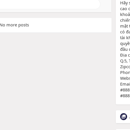
Hãy s
cao 
khoả
chiến
No more posts
mật 
có đ
tài 
quyề
đầu 
Địa 
Q.5,
Zipc
Phon
Websi
Emai
#888
#888