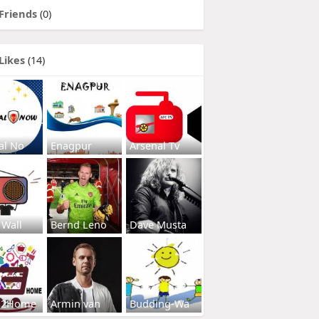
Friends
(0)
Likes
(14)
al No
Enagpur
Arsenal Tv
 Wall
Bernd Leno
Dave Musta
s2Home
Armin van
Budding-Wa