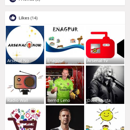
Likes
(14)
Arsenal No
Enagpur
Arsenal Tv
Radio Wall
Bernd Leno
Dave Musta