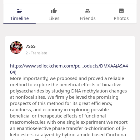
Timeline
Likes
Friends
Photos
7SSS
2
- Translate
https://www.selleckchem.com/pr....oducts/DMXAA(ASA4
04)
More importantly, we proposed and proved a reliable
method to explore the beneficial effects of bioactive
polysaccharides by studying DNA methylation changes
at nonfocal sites. We firmly believed the promising
prospects of this method for its great efficiency,
rapidness, and economy in exploring possible
beneficial or therapeutic effects of functional
macromolecules with one single experiment.We report
an enantioselective phase transfer α-chlorination of β-
keto esters catalyzed by hybrid amide-based Cinchona