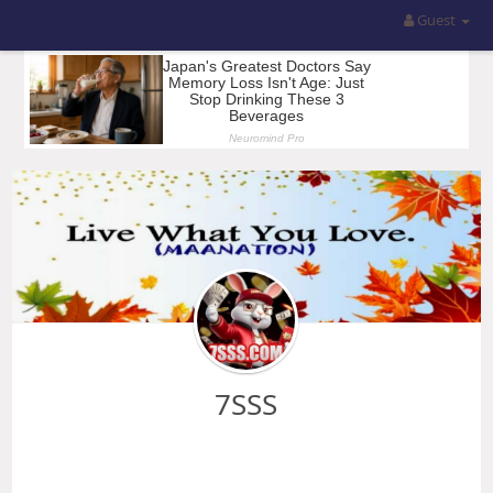
Guest
7SSS