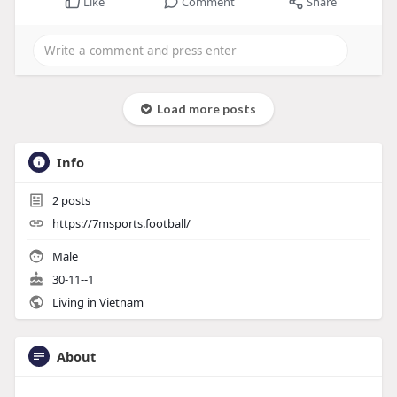
Like
Comment
Share
Load more posts
Info
2
posts
https://7msports.football/
Male
30-11--1
Living in Vietnam
About