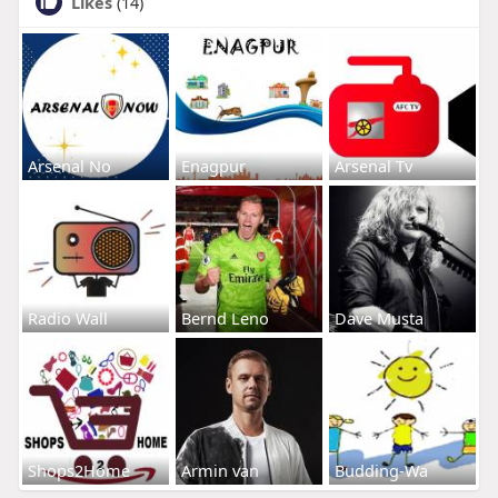
Likes
(14)
Arsenal No
Enagpur
Arsenal Tv
Radio Wall
Bernd Leno
Dave Musta
Shops2Home
Armin van
Budding-Wa