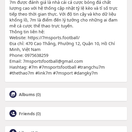
7m được đánh giá là nhà cái cá cược bóng đá chất
lượng cao với hệ thống cập nhật tỷ lệ kèo và tỉ số trực
tiếp theo thời gian thực. Với độ tin cậy và kho dữ liệu
khổng lồ, 7m là điểm đến lý tưởng cho những ai đam
mê cá cược thể thao trực tuyến.
Thông tin liên hệ:
Website: https://7msports.football/
Địa chỉ: 470 Cao Thắng, Phường 12, Quận 10, Hồ Chí
Minh, Việt Nam
Phone: 0975638259
Email: 7msportsfootball@gmail.com
Hashtag: #7m #7msportsfootball #trangchu7m
#thethao7m #link7m #7msport #dangky7m
Albums
(0)
Friends
(0)