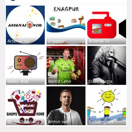
Arsenal No
Enagpur
Arsenal Tv
Radio Wall
Bernd Leno
Dave Musta
Shops2Home
Armin van
Budding-Wa