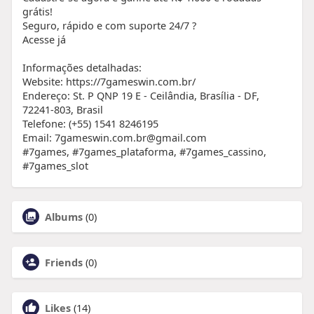
grátis!
Seguro, rápido e com suporte 24/7 ?
Acesse já
Informações detalhadas:
Website: https://7gameswin.com.br/
Endereço: St. P QNP 19 E - Ceilândia, Brasília - DF,
72241-803, Brasil
Telefone: (+55) 1541 8246195
Email: 7gameswin.com.br@gmail.com
#7games, #7games_plataforma, #7games_cassino,
#7games_slot
Albums
(0)
Friends
(0)
Likes
(14)