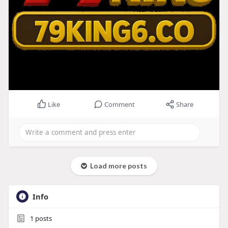
Like
Comment
Share
Load more posts
Info
1
posts