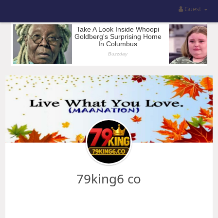
Guest
79king6 co