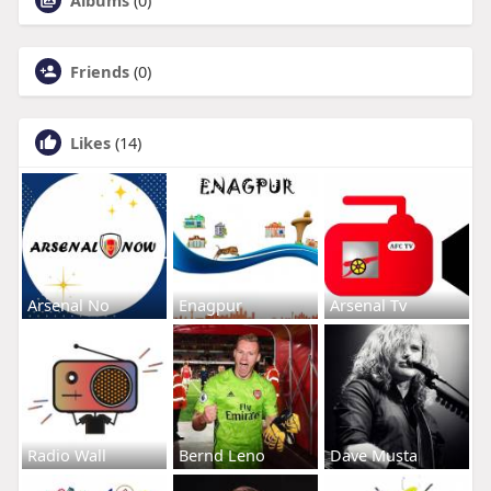
Albums
(0)
Friends
(0)
Likes
(14)
Arsenal No
Enagpur
Arsenal Tv
Radio Wall
Bernd Leno
Dave Musta