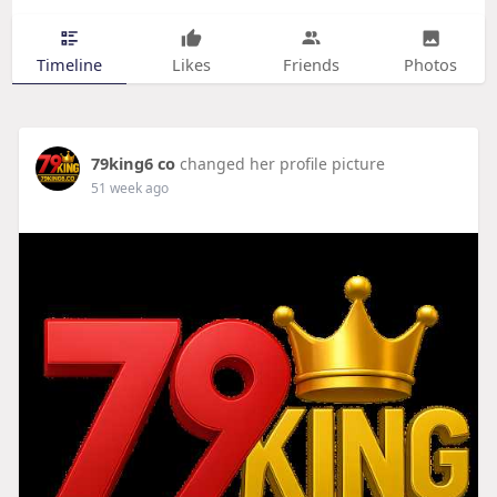
Timeline
Likes
Friends
Photos
79king6 co
changed her profile picture
51 week ago