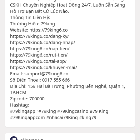
CSKH Chuyên Nghiệp Hoạt Động 24/7, Luôn Sẵn Sàng
Hỗ Trợ Bạn Bất Cứ Lúc Nào.
Thông Tin Liên Hệ:
Thương Hiệu: 79king
Website: https://79king6.co
https://79king6.co/dang-ky/
https://79king6.co/dang-nhap/
https://79king6.co/nap-tien/
https://79king6.co/rut-tien/
https://79king6.co/tai-app/
https://79king6.co/khuyen-mai/
Email: support@79king6.co
Số Điện Thoại: 0917 555 666
Địa Chỉ: 159 Hai Bà Trưng, Phường Bến Nghé, Quận 1,
TP.HCM
Zipcode: 700000
Hashtag:
#79kingapp "#79King #79Kingcasino #79 King
#79Kingappcom #nhacai79King #king79