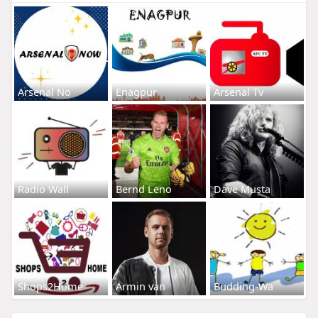
Arsenal No
Enagpur
Arsenal Tv
Radio Wall
Bernd Leno
Dave Musta
Shops2Home
Armin van
Budding-Wa