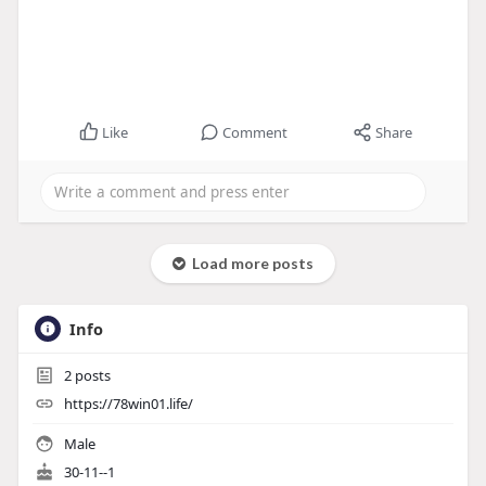
Like
Comment
Share
Load more posts
Info
2
posts
https://78win01.life/
Male
30-11--1