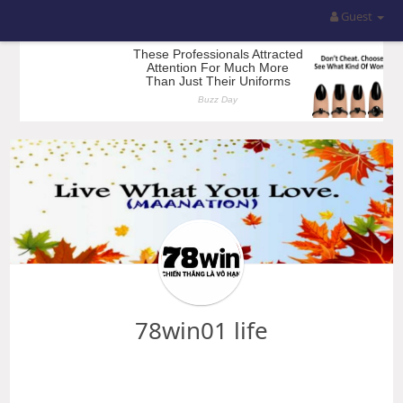
Guest
78win01 life