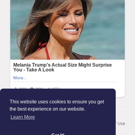
This website uses cookies to ensure you get
the best experience on our website.
© 2026 Maanation
Learn More
Home
About
Contact Us
Privacy Policy
Terms of Use
Blog