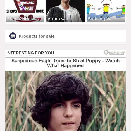
Shops2Home
Armin van
Budding-Wa
Products for sale