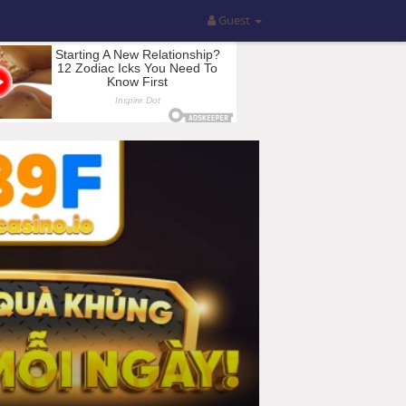
Guest