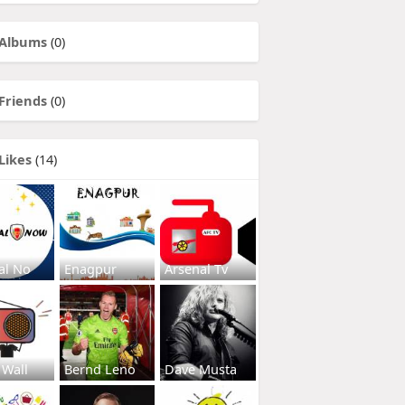
Albums
(0)
Friends
(0)
Likes
(14)
al No
Enagpur
Arsenal Tv
 Wall
Bernd Leno
Dave Musta