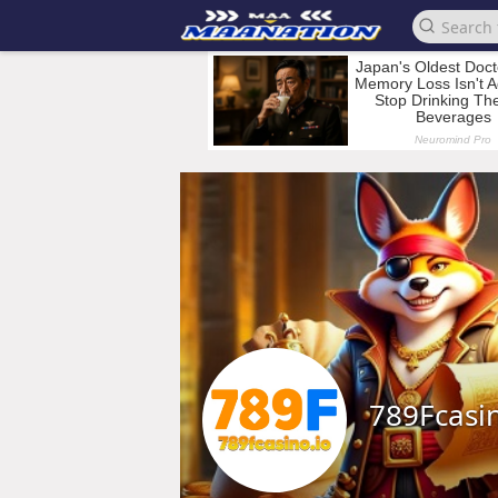
789Fcasin