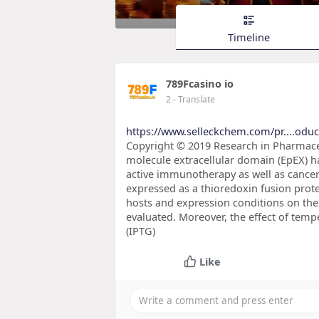
Timeline
789Fcasino io
2
- Translate
https://www.selleckchem.com/pr....odu
Copyright © 2019 Research in Pharmaceu
molecule extracellular domain (EpEX) ha
active immunotherapy as well as cancer 
expressed as a thioredoxin fusion protein
hosts and expression conditions on the 
evaluated. Moreover, the effect of tem
(IPTG)
Like