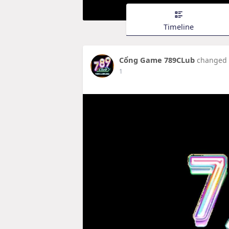
Timeline
Cổng Game 789CLub
changed h
1