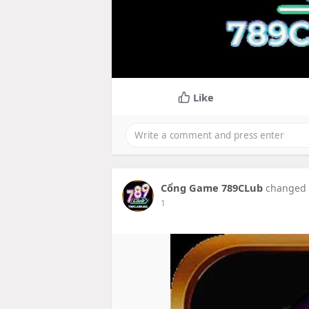
Like
Cổng Game 789CLub
changed h
1