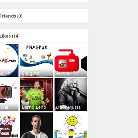
Friends
(0)
Likes
(14)
al No
Enagpur
Arsenal Tv
 Wall
Bernd Leno
Dave Musta