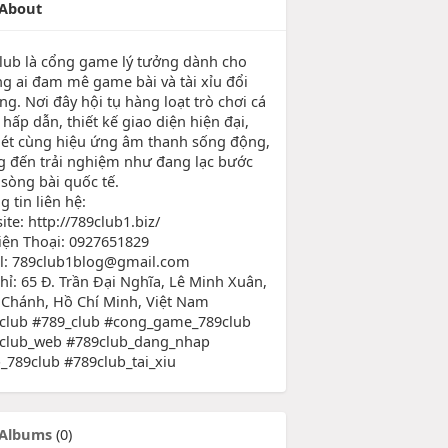
About
lub là cổng game lý tưởng dành cho
g ai đam mê game bài và tài xỉu đổi
ng. Nơi đây hội tụ hàng loạt trò chơi cá
hấp dẫn, thiết kế giao diện hiện đại,
nét cùng hiệu ứng âm thanh sống động,
 đến trải nghiệm như đang lạc bước
 sòng bài quốc tế.
 tin liên hệ:
te: http://789club1.biz/
iện Thoại: 0927651829
l: 789club1blog@gmail.com
chỉ: 65 Đ. Trần Đại Nghĩa, Lê Minh Xuân,
 Chánh, Hồ Chí Minh, Việt Nam
club #789_club #cong_game_789club
club_web #789club_dang_nhap
_789club #789club_tai_xiu
Albums
(0)