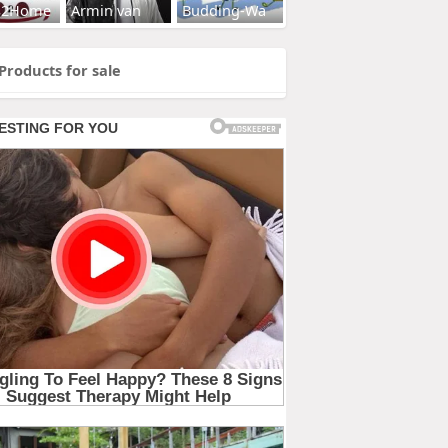
s2Home
Armin van
Budding-Wa
Products for sale