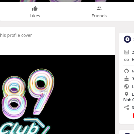
Likes
Friends
is profile cover
2
h
M
3
L
L
Bình 
S