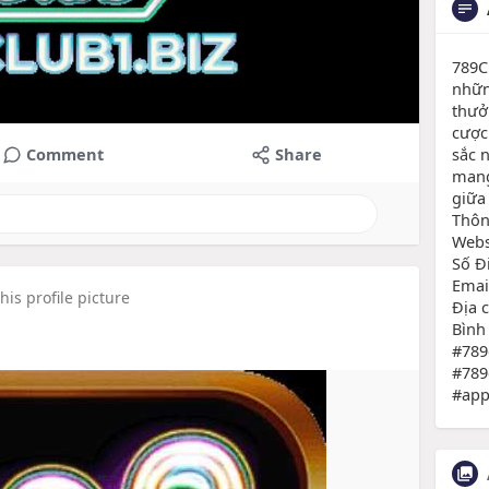
789C
nhữn
thưở
cược 
sắc 
Comment
Share
mang
giữa
Thông
Websi
Số Đ
Emai
is profile picture
Địa 
Bình
#789
#789
#app