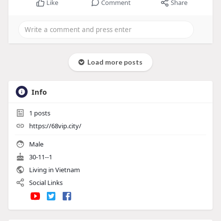
Like
Comment
Share
Load more posts
Info
1
posts
https://68vip.city/
Male
30-11--1
Living in Vietnam
Social Links