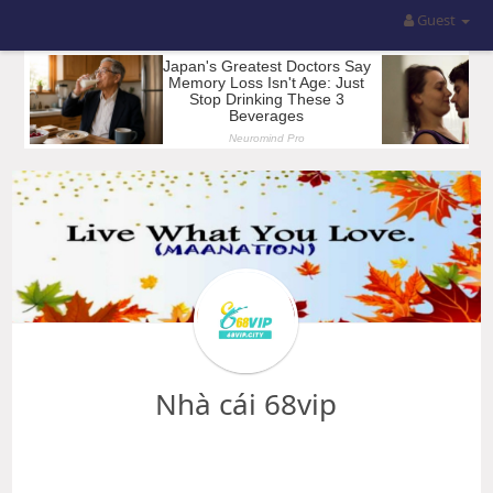
Guest
Nhà cái 68vip