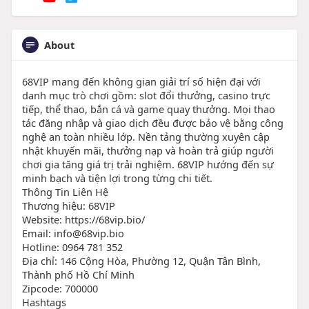
About
68VIP mang đến không gian giải trí số hiện đại với
danh mục trò chơi gồm: slot đổi thưởng, casino trực
tiếp, thể thao, bắn cá và game quay thưởng. Mọi thao
tác đăng nhập và giao dịch đều được bảo vệ bằng công
nghệ an toàn nhiều lớp. Nền tảng thường xuyên cập
nhật khuyến mãi, thưởng nạp và hoàn trả giúp người
chơi gia tăng giá trị trải nghiệm. 68VIP hướng đến sự
minh bạch và tiện lợi trong từng chi tiết.
Thông Tin Liên Hệ
Thương hiệu: 68VIP
Website: https://68vip.bio/
Email: info@68vip.bio
Hotline: 0964 781 352
Địa chỉ: 146 Cộng Hòa, Phường 12, Quận Tân Bình,
Thành phố Hồ Chí Minh
Zipcode: 700000
Hashtags