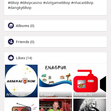
#68vip #68vipcasino #slotgame68vip #nhacai68vip
#dangky68vip
Albums
(0)
Friends
(0)
Likes
(14)
Arsenal No
Enagpur
Arsenal Tv