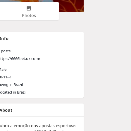
Photos
Info
posts
ttps://6666bet.uk.com/
ale
0-11--1
iving in Brazil
ocated in Brazil
About
ubra a emoção das apostas esportivas