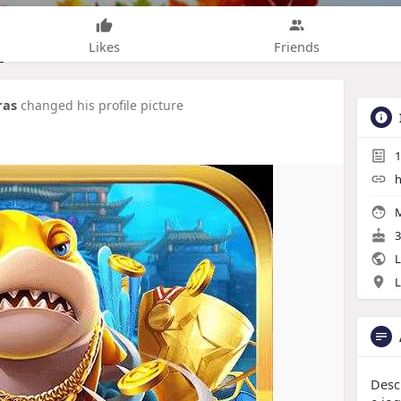
Likes
Friends
ras
changed his profile picture
1
h
M
3
L
L
Desc