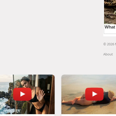
© 2026 
About