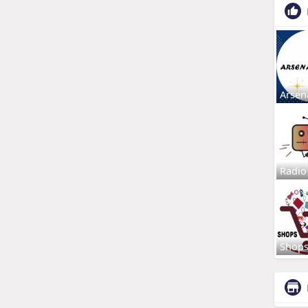
Arsen
Radio
Shop