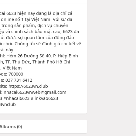
ái 6623 hiện nay đang là địa chỉ cá
online số 1 tại Việt Nam. Với sự đa
 trong sản phẩm, dịch vụ chuyên
ệp và chính sách bảo mật cao, 6623 đã
hút được sự quan tâm của đông đảo
 chơi. Chúng tôi sẽ đánh giá chi tiết về
ái này.
chỉ: Hẻm 26 Đường Số 40, P. Hiệp Bình
h, TP. Thủ Đức, Thành Phố Hồ Chí
, Việt Nam
ode: 700000
e: 037 731 6412
ite: https://6623vn.club
l: nhacai6623vnweb@gmail.com
3 #nhacai6623 #linkvao6623
3vnclub
Albums
(0)