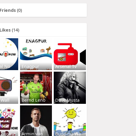
Friends
(0)
Likes
(14)
al No
Enagpur
Arsenal Tv
 Wall
Bernd Leno
Dave Musta
s2Home
Armin van
Budding-Wa