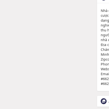
Nhà c
cược 
dạng
nghi
thu 
người
nhà c
Địa 
Chán
Minh
Zipc
Phon
Webs
Emai
#662
#662