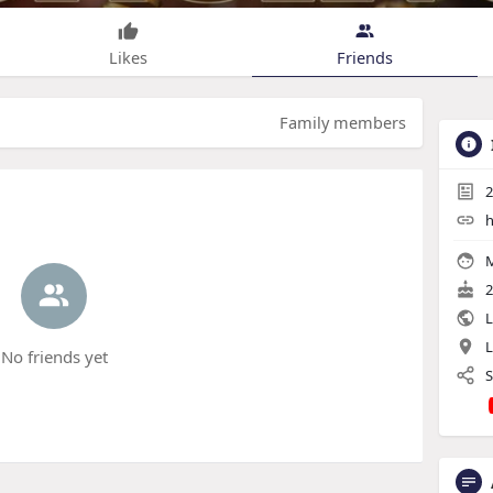
Likes
Friends
Family members
2
h
M
2
L
L
No friends yet
S