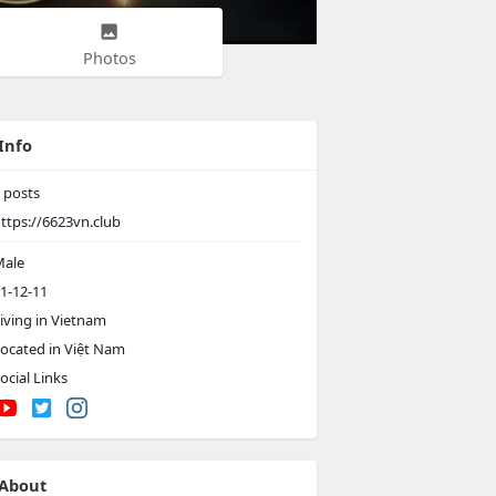
Photos
Info
posts
ttps://6623vn.club
ale
1-12-11
iving in Vietnam
ocated in Việt Nam
ocial Links
About