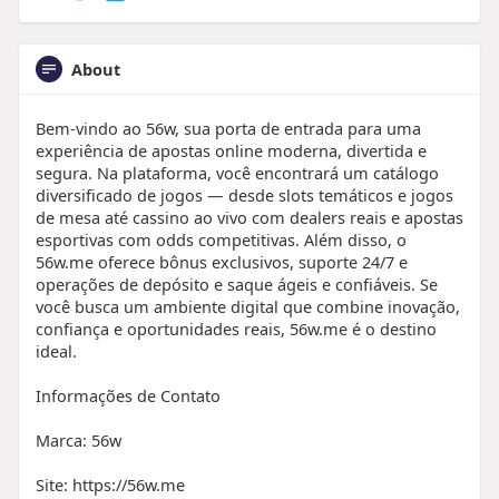
About
Bem-vindo ao 56w, sua porta de entrada para uma
experiência de apostas online moderna, divertida e
segura. Na plataforma, você encontrará um catálogo
diversificado de jogos — desde slots temáticos e jogos
de mesa até cassino ao vivo com dealers reais e apostas
esportivas com odds competitivas. Além disso, o
56w.me oferece bônus exclusivos, suporte 24/7 e
operações de depósito e saque ágeis e confiáveis. Se
você busca um ambiente digital que combine inovação,
confiança e oportunidades reais, 56w.me é o destino
ideal.
Informações de Contato
Marca: 56w
Site: https://56w.me