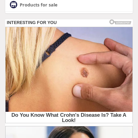
Products for sale