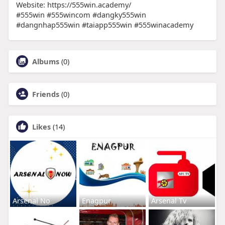
Website: https://555win.academy/
#555win #555wincom #dangky555win
#dangnhap555win #taiapp555win #555winacademy
Albums
(0)
Friends
(0)
Likes
(14)
Arsenal No
Enagpur
Arsenal Tv