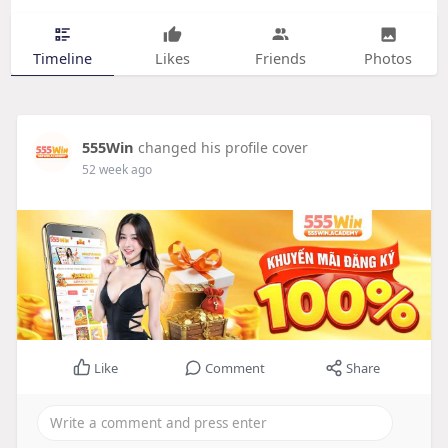
Timeline
Likes
Friends
Photos
555Win
changed his profile cover
52 week ago
Like
Comment
Share