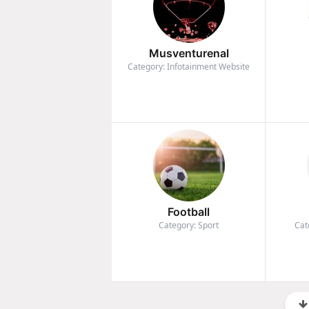
Musventurenal
Category: Infotainment Website
Football
Category: Sport
Cat