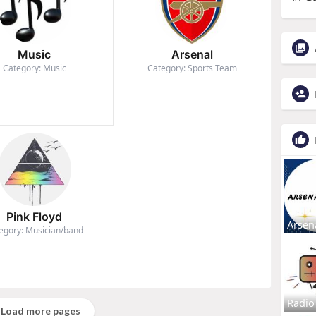
Music
Arsenal
Category: Music
Category: Sports Team
Pink Floyd
Arsen
egory: Musician/band
Radio
Load more pages