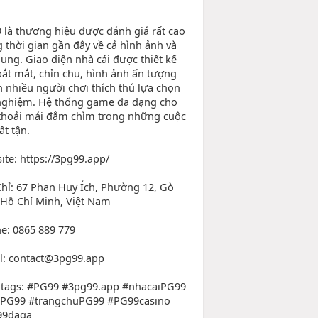
 là thương hiệu được đánh giá rất cao
g thời gian gần đây về cả hình ảnh và
dung. Giao diện nhà cái được thiết kế
bắt mắt, chỉn chu, hình ảnh ấn tượng
n nhiều người chơi thích thú lựa chọn
 nghiệm. Hệ thống game đa dạng cho
thoải mái đắm chìm trong những cuộc
ất tận.
ite: https://3pg99.app/
Chỉ: 67 Phan Huy Ích, Phường 12, Gò
 Hồ Chí Minh, Việt Nam
e: 0865 889 779
l: contact@3pg99.app
tags: #PG99 #3pg99.app #nhacaiPG99
kPG99 #trangchuPG99 #PG99casino
99daga