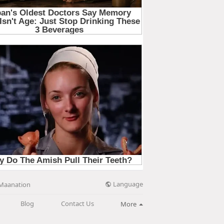
Language
Maanation
Blog
Contact Us
More