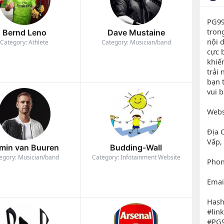
PG99
tron
Bernd Leno
Dave Mustaine
nội 
Category: Athlete
Category: Musician/band
cực 
khiế
trải
bạn 
vui b
Webs
Địa 
Vấp,
min van Buuren
Budding-Wall
egory: Musician/band
Category: Infotainment Website
Phon
Emai
Hash
#lin
#PG