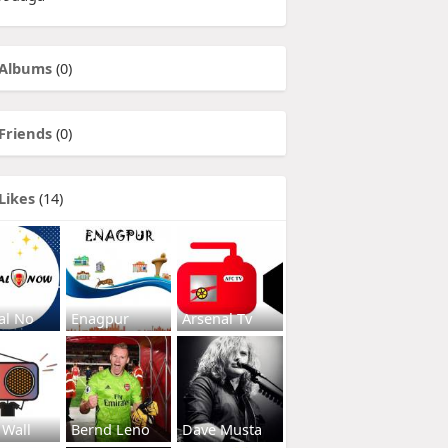
Albums
(0)
Friends
(0)
Likes
(14)
al No
Enagpur
Arsenal Tv
 Wall
Bernd Leno
Dave Musta