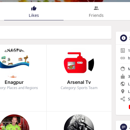
Likes
Friends
1
h
M
3
Enagpur
Arsenal Tv
L
ory: Places and Regions
Category: Sports Team
L
S