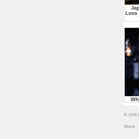
© 2026 
About