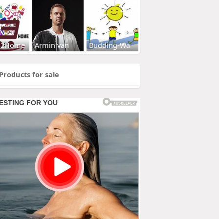
s2Home
Armin van
Budding-Wa
Products for sale