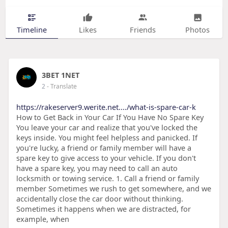
Timeline
Likes
Friends
Photos
3BET 1NET
2
- Translate
https://rakeserver9.werite.net..../what-is-spare-car-k
How to Get Back in Your Car If You Have No Spare Key
You leave your car and realize that you've locked the
keys inside. You might feel helpless and panicked. If
you're lucky, a friend or family member will have a
spare key to give access to your vehicle. If you don't
have a spare key, you may need to call an auto
locksmith or towing service. 1. Call a friend or family
member Sometimes we rush to get somewhere, and we
accidentally close the car door without thinking.
Sometimes it happens when we are distracted, for
example, when