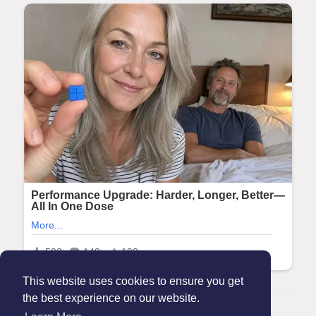
This website uses cookies to ensure you get
the best experience on our website.
© 2026 Maanation