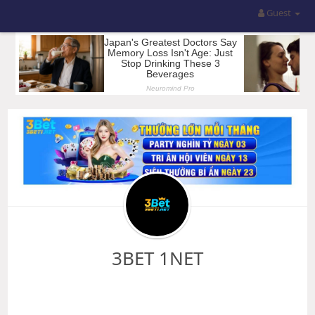
Guest
3BET 1NET