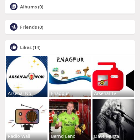
Albums
(0)
Friends
(0)
Likes
(14)
Arsenal No
Enagpur
Arsenal Tv
Radio Wall
Bernd Leno
Dave Musta