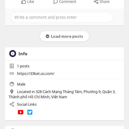
Like
Comment
Share
Load more posts
Info
1
posts
https://33bet.us.com/
Male
Located in 328 Cách Mạng Tháng Tám, Phường 9, Quận 3,
Thành phố Hồ Chí Minh, Việt Nam
Social Links