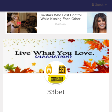
Guest
33bet