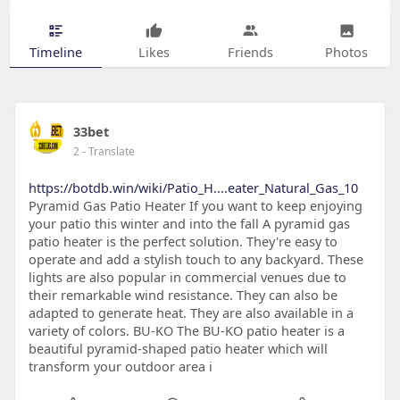
Timeline
Likes
Friends
Photos
33bet
2
- Translate
https://botdb.win/wiki/Patio_H....eater_Natural_Gas_10
Pyramid Gas Patio Heater If you want to keep enjoying
your patio this winter and into the fall A pyramid gas
patio heater is the perfect solution. They're easy to
operate and add a stylish touch to any backyard. These
lights are also popular in commercial venues due to
their remarkable wind resistance. They can also be
adapted to generate heat. They are also available in a
variety of colors. BU-KO The BU-KO patio heater is a
beautiful pyramid-shaped patio heater which will
transform your outdoor area i