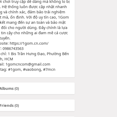
i chơi truy cập dễ dàng mà không lo bị
. Hệ thống luôn được cập nhật nhanh
g và chính xác, đảm bảo trải nghiệm
 mà, ổn định. Với độ uy tín cao, 1Gom
kết mang đến sự an toàn và bảo mật
t đối cho người dùng. Đây chính là lựa
 tin cậy cho những ai đam mê cá cược
tuyến.
bsite: https://1gom.cn.com/
T: 0986743563
a chỉ: 1 Bis Trần Hưng Đạo, Phường Bến
h, HCM
ail: 1gomcncom@gmail.com
tag: #1gom, #vaobong, #7mcn
Albums
(0)
Friends
(0)