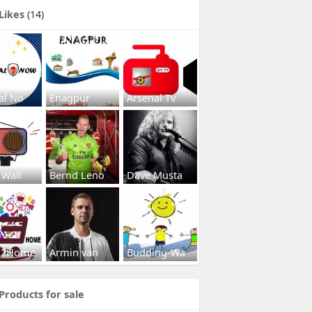
Likes
(14)
al No
Enagpur
Arsenal Tv
 Wall
Bernd Leno
Dave Musta
s2Home
Armin van
Budding-Wa
Products for sale