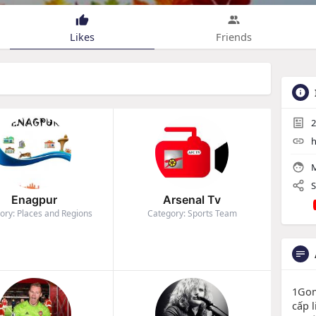
Likes
Friends
2
h
M
S
Enagpur
Arsenal Tv
ory: Places and Regions
Category: Sports Team
1Gom
cấp l