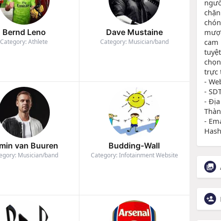
ngườ
chặn
chón
mượt
Bernd Leno
Dave Mustaine
cam 
Category: Athlete
Category: Musician/band
tuyệ
chọn
trực 
- We
- SD
- Đị
Thàn
- Em
Hash
min van Buuren
Budding-Wall
egory: Musician/band
Category: Infotainment Website