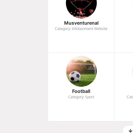
Musventurenal
Category: Infotainment Website
Football
Category: Sport
Cat