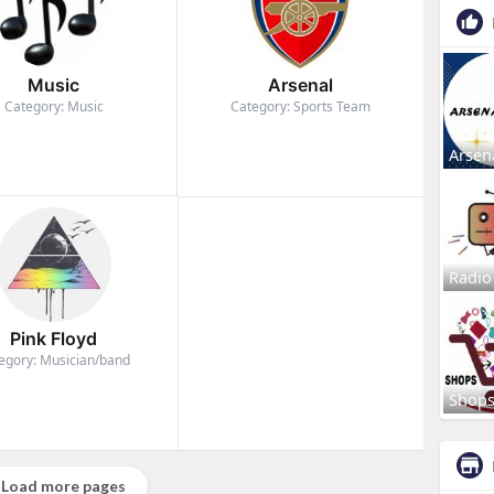
Music
Arsenal
Category: Music
Category: Sports Team
Arsen
Radio
Pink Floyd
egory: Musician/band
Shop
Load more pages