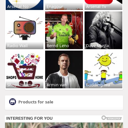
Arsenal No
Enagpur
Arsenal Tv
Radio Wall
Bernd Leno
Dave Musta
Shops2Home
Armin van
Budding-Wa
Products for sale