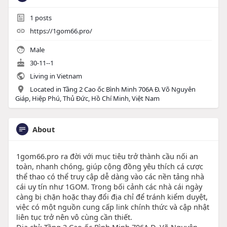
1
posts
https://1gom66.pro/
Male
30-11--1
Living in Vietnam
Located in Tầng 2 Cao ốc Bình Minh 706A Đ. Võ Nguyên
Giáp, Hiệp Phú, Thủ Đức, Hồ Chí Minh, Việt Nam
About
1gom66.pro ra đời với mục tiêu trở thành cầu nối an
toàn, nhanh chóng, giúp cộng đồng yêu thích cá cược
thể thao có thể truy cập dễ dàng vào các nền tảng nhà
cái uy tín như 1GOM. Trong bối cảnh các nhà cái ngày
càng bị chặn hoặc thay đổi địa chỉ để tránh kiểm duyệt,
việc có một nguồn cung cấp link chính thức và cập nhật
liên tục trở nên vô cùng cần thiết.
Địa chỉ: Tầng 2 Cao ốc Bình Minh 706A Đ. Võ Nguyên