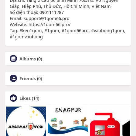
Giáp, Hiệp Phú, Thủ Đức, Hồ Chí Minh, Việt Nam
Số điện thoại: 0901111287
Email: support@1gom66.pro
Website: https://1gom66.pro/
Tag: #keo1gom, #1gom, #1gom66pro, #vaobong1gom,
#1gomvaobong
Albums
(0)
Friends
(0)
Likes
(14)