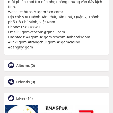
mỗi phiên chơi trở nên nhẹ nhàng nhưng vẫn đầy kịch
tính.
Website: https://1gom2.co.com/
Địa chỉ: 536 Huỳnh Tấn Phát, Tân Phú, Quận 7, Thành
phố Hồ Chí Minh, Việt Nam
Phone: 0982788490
Email: 1gom2cocom@gmail.com
Hashtags: #1gom #1gom2cocom #nhacai1gom
#link1gom #trangchu1gom #1gomcasino
#dangky1gom
Albums
(0)
Friends
(0)
Likes
(14)