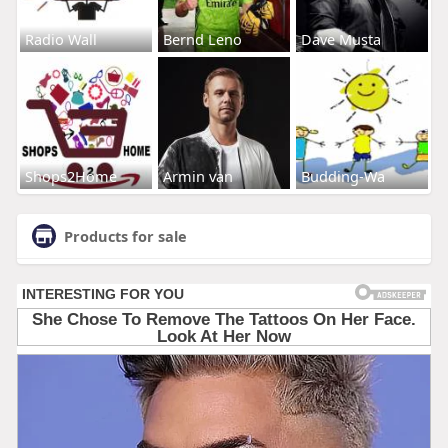
Radio Wall
Bernd Leno
Dave Musta
Shops2Home
Armin van
Budding-Wa
Products for sale