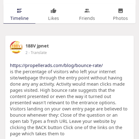
Timeline
Likes
Friends
Photos
188V jpnet
2
- Translate
https://propellerads.com/blog/bounce-rate/
is the percentage of visitors who left your internet
site/webpage through the entry point without having
done any any activity. Activity would mean clicks made
pages visited. High bounce rate suggests that the
content presented or even the way it turned out
presented wasn't relevant to the entrance options.
Visitors landing on your own entry page are believed to
bounce whenever they: Close of the question or an
open tab Types a fresh URL Leave your website by
clicking the BACK button Click one of the links on the
page which takes them to