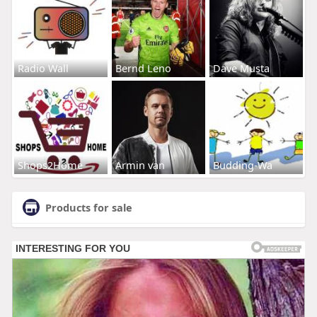
Radio Wall
Bernd Leno
Dave Musta
Shops2Home
Armin van
Budding-Wa
Products for sale