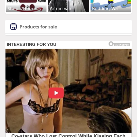
Shops2Home
Armin van
Budding-Wa
Products for sale