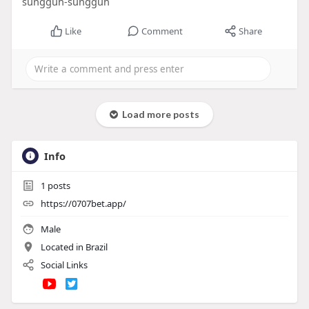
sungguh-sungguh
Like
Comment
Share
Load more posts
Info
1
posts
https://0707bet.app/
Male
Located in Brazil
Social Links