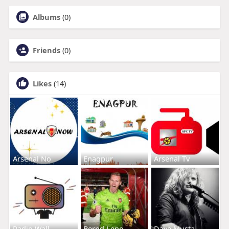
Albums
(0)
Friends
(0)
Likes
(14)
Arsenal No
Enagpur
Arsenal Tv
Radio Wall
Bernd Leno
Dave Musta