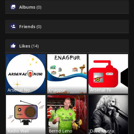
Albums
(0)
Friends
(0)
Likes
(14)
Arsenal No
Enagpur
Arsenal Tv
Radio Wall
Bernd Leno
Dave Musta