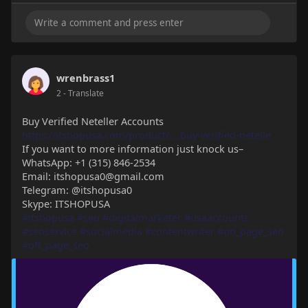
wrenbrass1
2
- Translate
Buy Verified Neteller Accounts
https://itshopusa.com/product/....buy-verified-netelle
If you want to more information just knock us–
WhatsApp: +1 (315) 846-2534
Email: itshopusa0@gmail.com
Telegram: @itshopusa0
Skype: ITSHOPUSA
#itshopusa
#seo
#digitalmarketer
#usaaccounts
#seoservice
#socialmedia
#contentwriter
#on_page_seo
#off_page_seo