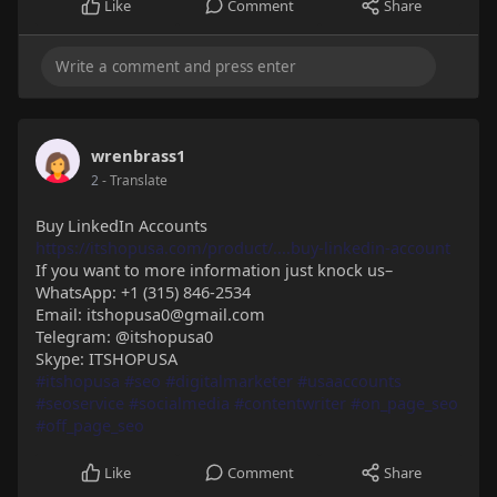
Like
Comment
Share
wrenbrass1
2
- Translate
Buy LinkedIn Accounts
https://itshopusa.com/product/....buy-linkedin-account
If you want to more information just knock us–
WhatsApp: +1 (315) 846-2534
Email: itshopusa0@gmail.com
Telegram: @itshopusa0
Skype: ITSHOPUSA
#itshopusa
#seo
#digitalmarketer
#usaaccounts
#seoservice
#socialmedia
#contentwriter
#on_page_seo
#off_page_seo
Like
Comment
Share