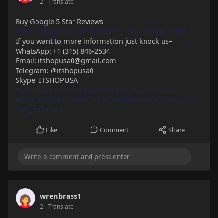
2
- Translate
Buy Google 5 Star Reviews
https://itshopusa.com/product/....buy-google-5-star-re
If you want to more information just knock us–
WhatsApp: +1 (315) 846-2534
Email: itshopusa0@gmail.com
Telegram: @itshopusa0
Skype: ITSHOPUSA
#itshopusa
#seo
#digitalmarketer
#usaaccounts
#seoservice
#socialmedia
#contentwriter
#on_page_seo
#off_page_seo
Like
Comment
Share
wrenbrass1
2
- Translate