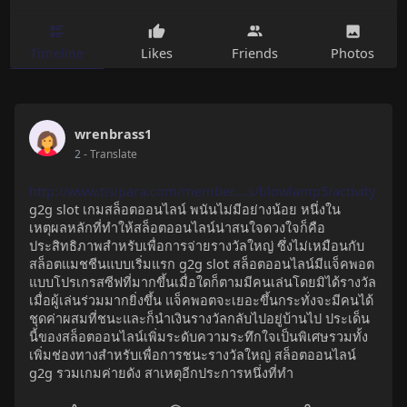
Timeline
Likes
Friends
Photos
wrenbrass1
2
- Translate
http://www.tisipara.com/member....s/blowlamp5/activity
g2g slot เกมสล็อตออนไลน์ พนันไม่มีอย่างน้อย หนึ่งใน
เหตุผลหลักที่ทำให้สล็อตออนไลน์น่าสนใจดวงใจก็คือ
ประสิทธิภาพสำหรับเพื่อการจ่ายรางวัลใหญ่ ซึ่งไม่เหมือนกับ
สล็อตแมชชีนแบบเริ่มแรก g2g slot สล็อตออนไลน์มีแจ็คพอต
แบบโปรเกรสซีฟที่มากขึ้นเมื่อใดก็ตามมีคนเล่นโดยมิได้รางวัล
เมื่อผู้เล่นร่วมมากยิ่งขึ้น แจ็คพอตจะเยอะขึ้นกระทั่งจะมีคนได้
ชุดค่าผสมที่ชนะและก็นำเงินรางวัลกลับไปอยู่บ้านไป ประเด็น
นี้ของสล็อตออนไลน์เพิ่มระดับความระทึกใจเป็นพิเศษรวมทั้ง
เพิ่มช่องทางสำหรับเพื่อการชนะรางวัลใหญ่ สล็อตออนไลน์
g2g รวมเกมค่ายดัง สาเหตุอีกประการหนึ่งที่ทำ