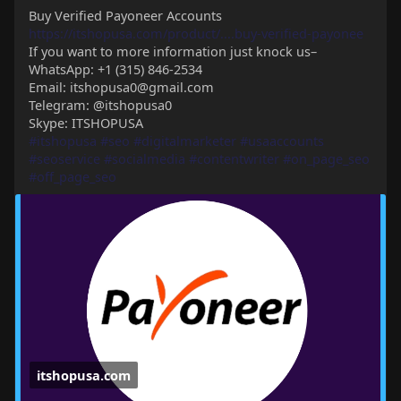
Buy Verified Payoneer Accounts
https://itshopusa.com/product/....buy-verified-payonee
If you want to more information just knock us–
WhatsApp: +1 (315) 846-2534
Email: itshopusa0@gmail.com
Telegram: @itshopusa0
Skype: ITSHOPUSA
#itshopusa
#seo
#digitalmarketer
#usaaccounts
#seoservice
#socialmedia
#contentwriter
#on_page_seo
#off_page_seo
itshopusa.com