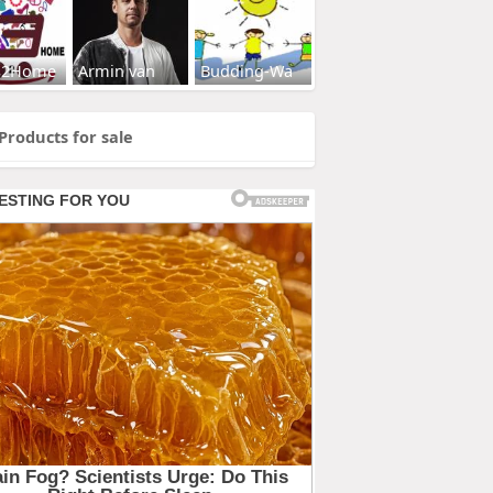
s2Home
Armin van
Budding-Wa
Products for sale