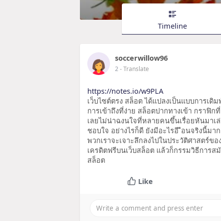
Timeline
soccerwillow96
2
- Translate
https://notes.io/w9PLA
เว็บไซต์ตรง สล็อต ได้แปลงเป็นแบบการเดิมพั
การเข้าถึงที่ง่าย สล็อตปากทางเข้า กราฟิกท
เลยไม่น่าฉงนใจที่หลายคนขึ้นเรื่อยหันมาเ
ชอบใจ อย่างไรก็ดี ยังมีอะไรอี ือนจริงนี้มาก
พวกเราจะเจาะลึกลงไปในประวัติศาสตร์ของ
เครดิตฟรีบนเว็บสล็อต แล้วก็กรรมวิธีการสมัค
สล็อต
Like