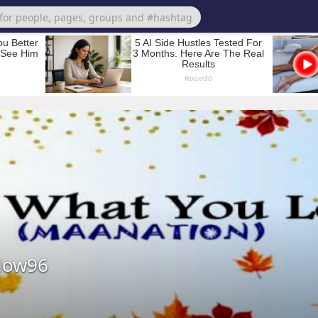
llow96