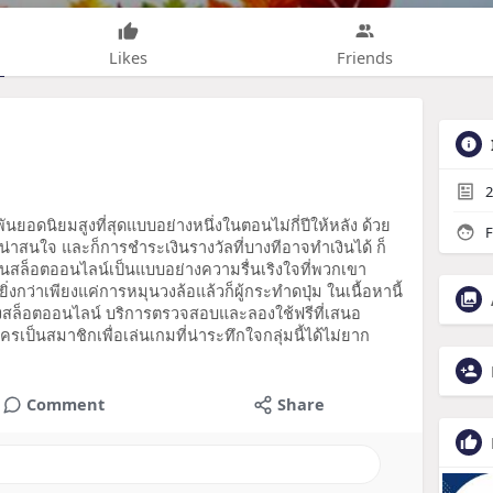
Likes
Friends
2
นยอดนิยมสูงที่สุดแบบอย่างหนึ่งในตอนไม่กี่ปีให้หลัง ด้วย
F
ี่น่าสนใจ และก็การชำระเงินรางวัลที่บางทีอาจทำเงินได้ ก็
ล่นสล็อตออนไลน์เป็นแบบอย่างความรื่นเริงใจที่พวกเขา
ยิ่งกว่าเพียงแค่การหมุนวงล้อแล้วก็ผู้กระทำดปุ่ม ในเนื้อหานี้
สล็อตออนไลน์ บริการตรวจสอบและลองใช้ฟรีที่เสนอ
รเป็นสมาชิกเพื่อเล่นเกมที่น่าระทึกใจกลุ่มนี้ได้ไม่ยาก
Comment
Share