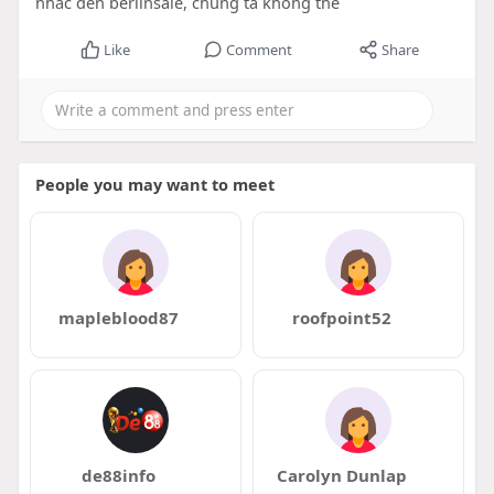
nhắc đến berlinsale, chúng ta không thể
Like
Comment
Share
People you may want to meet
mapleblood87
roofpoint52
de88info
Carolyn Dunlap