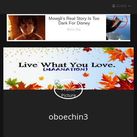
Guest
oboechin3