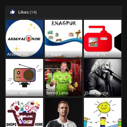
Likes
(14)
Arsenal No
Enagpur
Arsenal Tv
Radio Wall
Bernd Leno
Dave Musta