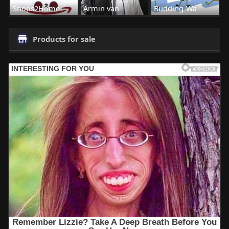
Shops2Home
Armin van
Budding-Wa
Products for sale