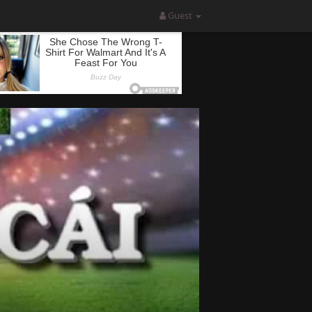
Guest