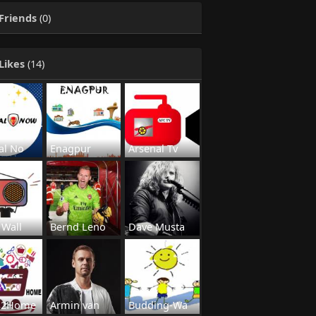
Friends
(0)
Likes
(14)
al No
Enagpur
Arsenal Tv
 Wall
Bernd Leno
Dave Musta
s2Home
Armin van
Budding-Wa