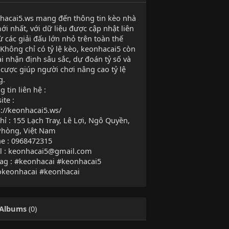
hacai5.ws mang đến thông tin kèo nhà
ới nhất, với dữ liệu được cập nhật liên
ừ các giải đấu lớn nhỏ trên toàn thế
 Không chỉ có tỷ lệ kèo, keonhacai5 còn
ài nhận định sâu sắc, dự đoán tỷ số và
cược giúp người chơi nâng cao tỷ lệ
g.
 tin liên hệ :
ite :
s://keonhacai5.ws/
hỉ : 155 Lạch Tray, Lê Lợi, Ngô Quyền,
Phòng, Việt Nam
e : 0968472315
l : keonhacai5@gmail.com
ag : #keonhacai #keonhacai5
okeonhacai #keonhacai
Albums
(0)