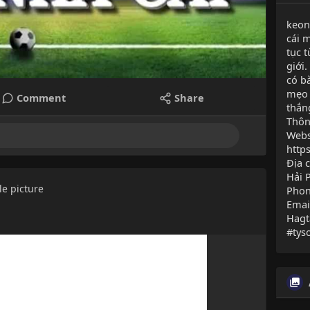
keon
cái m
tục t
giới.
có b
mẹo 
Comment
Share
thắn
Thông
Webs
http
Địa c
Hải 
le picture
Phon
Emai
Hagt
#tys