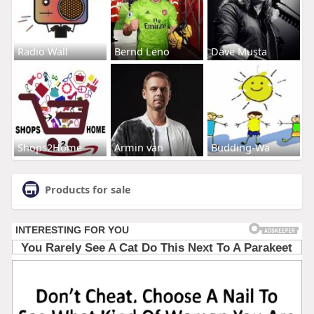
Radio Wall
Bernd Leno
Dave Musta
Shops2Home
Armin van
Budding-Wa
Products for sale