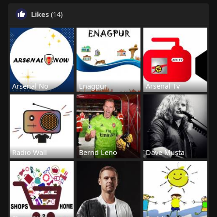
Likes
(14)
Arsenal No
Enagpur
Arsenal Tv
Radio Wall
Bernd Leno
Dave Musta