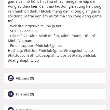
game bài, nổ hũ, bắn cá và nhiều minigame hấp dẫn.
Với giao diện hiện đại, thao tác đơn giản cùng hệ thống
vận hành ổn định, Hitclub mang đến không gian giải trí
sôi động và trải nghiệm mượt mà cho cộng đồng game
thủ.
- Website: https://hitclub6.jp.net/
- SDT: 0386650039
- Địa chỉ: 24 Đặng Minh Khiêm, Minh Phụng, Hồ Chí
Minh, Vietnam
- Email: support@hitclub6.jp.net
Hashtag: #hitclub #hitclub6jpnet #trangchuhitclub
#hitclubcom #hitclubapp #hitclubslot #taiapphitclub
#dangnhaphitclub
Albums
(0)
Friends
(0)
Likes
(14)