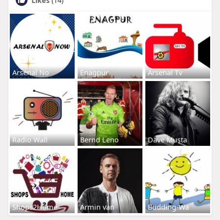
Arsenal No
Enagpur
Arsenal Tv
Radio Wall
Bernd Leno
Dave Musta
Shops2Home
Armin van
Budding-Wa