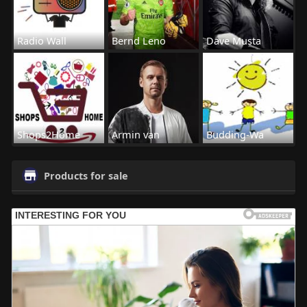
Radio Wall
Bernd Leno
Dave Musta
Shops2Home
Armin van
Budding-Wa
Products for sale