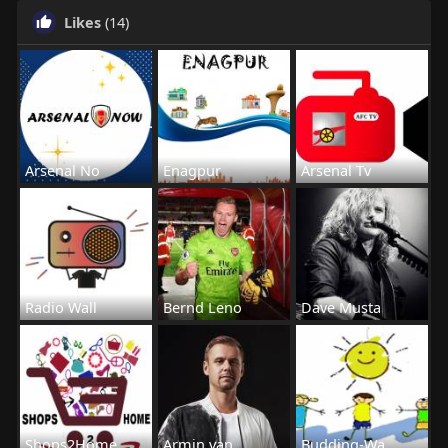
Likes
(14)
Arsenal No
Enagpur
Arsenal Tv
Radio Wall
Bernd Leno
Dave Musta
Shops2Home
Armin van
Budding-Wa