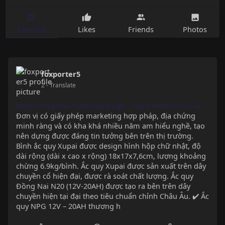
Timeline
Likes
Friends
Photos
foxporter5
2
- Translate
https://mcgraw-mattingly.blogb....right.net/khi-nao-la
Đơn vị có giấy phép marketing hợp pháp, địa chứng
minh ràng và có kha khá nhiều năm am hiểu nghề, tạo
nên dựng được đáng tin tưởng bên trên thị trường.
Bình ắc quy Xupai được design hình hộp chữ nhật, độ
dài rộng (dài x cao x rộng) 18x17x7,6cm, lượng khoảng
chừng 6.9kg/bình. Ắc quy Xupai được sản xuất trên dây
chuyền cổ hiện đại, được rà soát chất lượng. Ắc quy
Đồng Nai N20 (12V-20AH) được tạo ra bên trên dây
chuyền hiện tại đại theo tiêu chuẩn chỉnh Châu Âu. ✔️ Ắc
quy NPG 12V – 20AH thương h