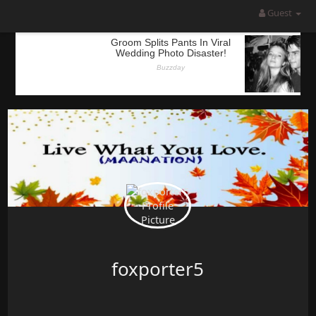
Guest
foxporter5