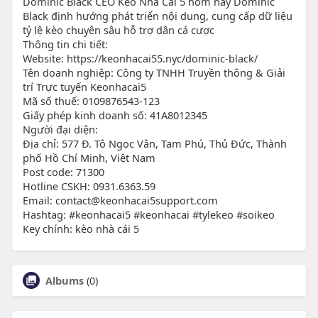
Dominic Black CEO Kèo Nhà Cái 5 hôm nay Dominic
Black định hướng phát triển nội dung, cung cấp dữ liệu
tỷ lệ kèo chuyên sâu hỗ trợ dân cá cược
Thông tin chi tiết:
Website: https://keonhacai55.nyc/dominic-black/
Tên doanh nghiệp: Công ty TNHH Truyền thông & Giải
trí Trực tuyến Keonhacai5
Mã số thuế: 0109876543-123
Giấy phép kinh doanh số: 41A8012345
Người đại diện:
Địa chỉ: 577 Đ. Tô Ngọc Vân, Tam Phú, Thủ Đức, Thành
phố Hồ Chí Minh, Việt Nam
Post code: 71300
Hotline CSKH: 0931.6363.59
Email: contact@keonhacai5support.com
Hashtag: #keonhacai5 #keonhacai #tylekeo #soikeo
Key chính: kèo nhà cái 5
Albums
(0)