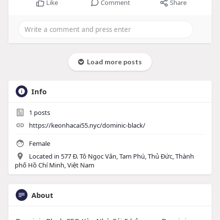
Like
Comment
Share
Load more posts
Info
1
posts
https://keonhacai55.nyc/dominic-black/
Female
Located in 577 Đ. Tô Ngọc Vân, Tam Phú, Thủ Đức, Thành
phố Hồ Chí Minh, Việt Nam
About