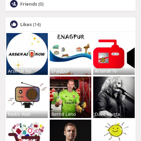
Friends
(0)
Likes
(14)
Arsenal No
Enagpur
Arsenal Tv
Radio Wall
Bernd Leno
Dave Musta