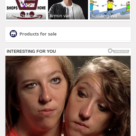
Shops2Home
Armin van
Budding-Wa
Products for sale