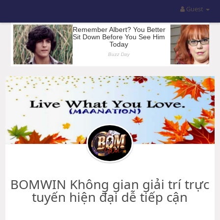
Guest
BOMWIN Không gian giải trí trực
tuyến hiện đại dễ tiếp cận