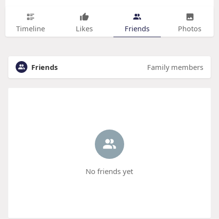
Timeline
Likes
Friends
Photos
Friends
Family members
No friends yet